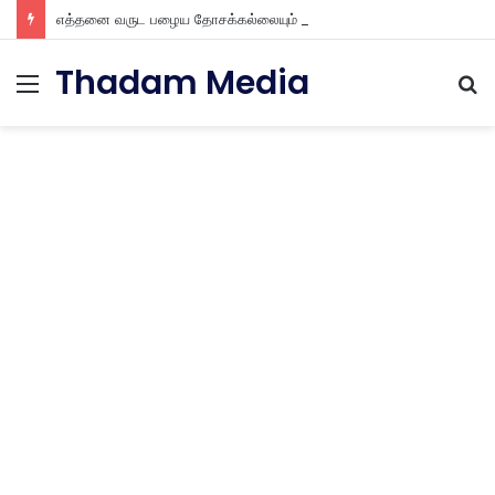
எத்தனை வருட பழைய தோசக்கல்லையும் புதுசா மாத்திடலாம் 10 நிமிடத்தில் பழைய தோசக்கல்லை பள பள என மாத்திடலாம்
Thadam Media
Menu
S
fo