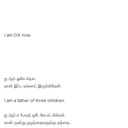
I am O.K now.
ஐ ஆம் ஓகே நௌ.
நான் இப்ப நல்லாய் இருக்கிறேன்.
I am a father of three children.
ஐ ஆம் எ fபாதர் ஒfப் fபைவ் சில்ரன்.
நான் மூன்று குழந்தைகளுக்கு தந்தை.