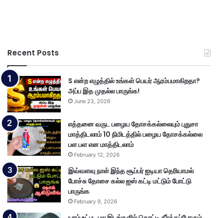
Recent Posts
S என்ற எழுத்தில் உங்கள் பெயர் ஆரம்பமாகிறதா?
அப்ப இத முதல்ல பாருங்க!
June 23, 2026
எத்தனை வருட பழைய தோசக்கல்லையும் புதுசா
மாத்திடலாம் 10 நிமிடத்தில் பழைய தோசக்கல்லை
பள பள என மாத்திடலாம்
February 12, 2026
இவ்வளவு நாள் இந்த சூப்பர் ஐடியா தெரியாமல்
போச்சு தோசை கல்ல ஐஸ் கட்டி மட்டும் போட்டு
பாருங்க
February 9, 2026
யாழ் உட்பட பல இடங்களில் கொட்டி தீர்க்கப்போகும்