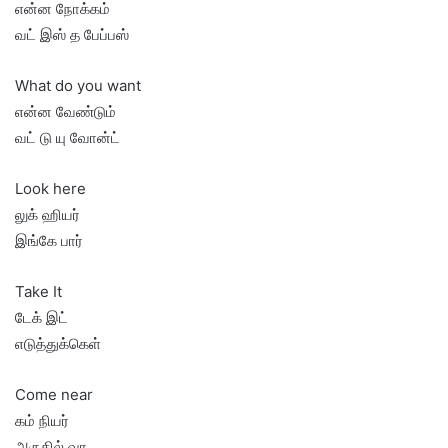
என்ன நோக்கம்
வட் இஸ் த பேப்பஸ்
What do you want
என்ன வேண்டும்
வட் டு யு வோன்ட்
Look here
லுக் ஹியர்
இங்கே பார்
Take It
டேக் இட்
எடுத்துக்கெள்
Come near
கம் நியர்
அருகில் வா