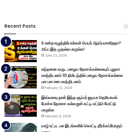
Recent Posts
S என்ற எழுத்தில் உங்கள் பெயர் ஆரம்பமாகிறதா?
அப்ப இத முதல்ல பாருங்க!
June 23, 2026
எத்தனை வருட பழைய தோசக்கல்லையும் புதுசா
மாத்திடலாம் 10 நிமிடத்தில் பழைய தோசக்கல்லை
பள பள என மாத்திடலாம்
February 12, 2026
இவ்வளவு நாள் இந்த சூப்பர் ஐடியா தெரியாமல்
போச்சு தோசை கல்ல ஐஸ் கட்டி மட்டும் போட்டு
பாருங்க
February 9, 2026
யாழ் உட்பட பல இடங்களில் கொட்டி தீர்க்கப்போகும்